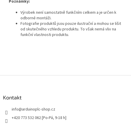
Poznámky:
Výrobek není samostatně funkčním celkem a je určen k
odborné montáži.
Fotografie produktů jsou pouze ilustrační a mohou se lišit
od skutečného vzhledu produktu. To však nemá vliv na
funkční vlastnosti produktu.
Z
á
p
a
Kontakt
t
info
@
arduinoplc-shop.cz
í
+420 773 532 062 [Po-Pá, 9-18 h]