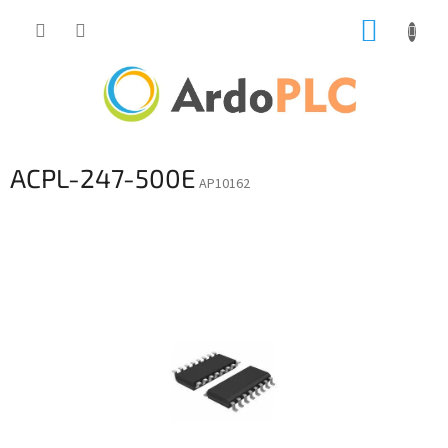
Přejít
NÁKUP
na
obsah
KOŠÍK
ACPL-247-500E
AP10162