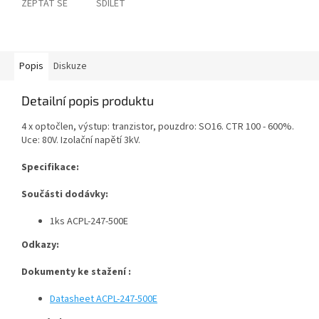
ZEPTAT SE
SDÍLET
Popis
Diskuze
Detailní popis produktu
4 x optočlen, výstup: tranzistor, pouzdro: SO16. CTR 100 - 600%.
Uce: 80V. Izolační napětí 3kV.
Specifikace:
Součásti dodávky:
1ks ACPL-247-500E
Odkazy:
Dokumenty ke stažení :
Datasheet ACPL-247-500E