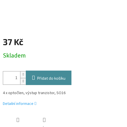
37 Kč
Měrná
Skladem
cena:
Přidat do košíku
4 x optočlen, výstup tranzistor, SO16
Detailní informace