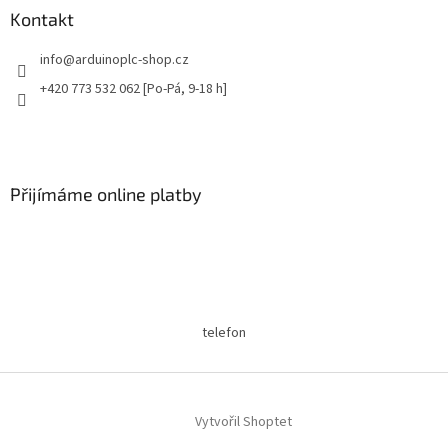
í
p
a
Kontakt
r
t
v
info
@
arduinoplc-shop.cz
í
k
y
+420 773 532 062 [Po-Pá, 9-18 h]
v
ý
p
i
s
Přijímáme online platby
u
telefon
Vytvořil Shoptet