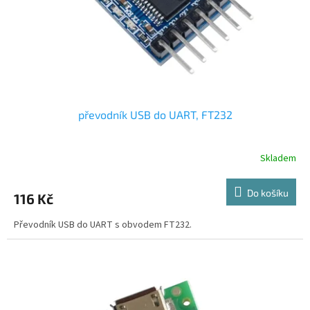
d
u
k
t
ů
převodník USB do UART, FT232
Skladem
Do košíku
116 Kč
Převodník USB do UART s obvodem FT232.