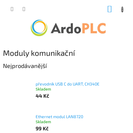
Přejít
NÁKUP
na
obsah
KOŠÍK
Moduly komunikační
Nejprodávanější
převodník USB C do UART, CH340E
Skladem
44 Kč
Ethernet modul LAN8720
Skladem
99 Kč