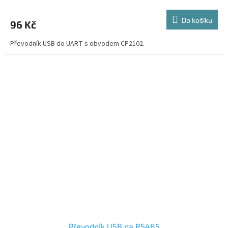
Do košíku
96 Kč
Převodník USB do UART s obvodem CP2102.
Převodník USB na RS485