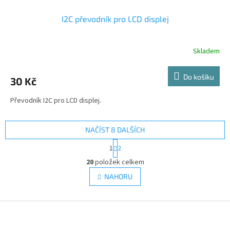
I2C převodník pro LCD displej
Skladem
Do košíku
30 Kč
Převodník I2C pro LCD displej.
NAČÍST 8 DALŠÍCH
S
1
2
t
O
r
20
položek celkem
v
á
l
NAHORU
n
á
k
d
o
v
Z
a
á
c
á
n
í
p