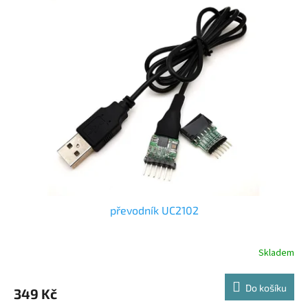
převodník UC2102
Skladem
Do košíku
349 Kč