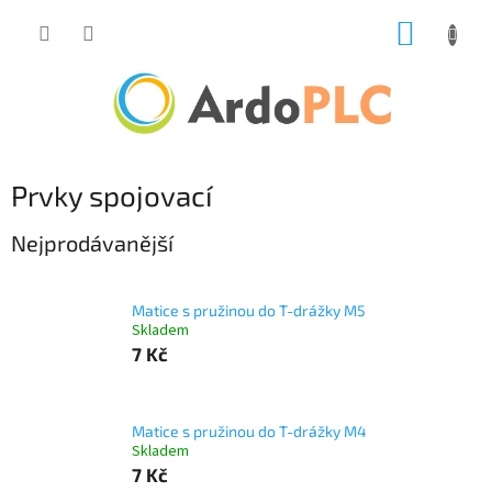
Přejít
NÁKUP
na
obsah
KOŠÍK
Prvky spojovací
Nejprodávanější
Matice s pružinou do T-drážky M5
Skladem
7 Kč
Matice s pružinou do T-drážky M4
Skladem
7 Kč