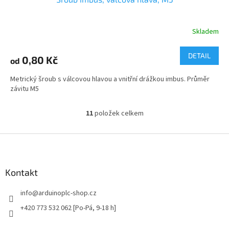
Skladem
DETAIL
0,80 Kč
od
Metrický šroub s válcovou hlavou a vnitřní drážkou imbus. Průměr
závitu M5
11
položek celkem
O
v
l
Z
á
á
d
p
a
a
Kontakt
c
t
í
info
@
arduinoplc-shop.cz
í
p
r
+420 773 532 062 [Po-Pá, 9-18 h]
v
k