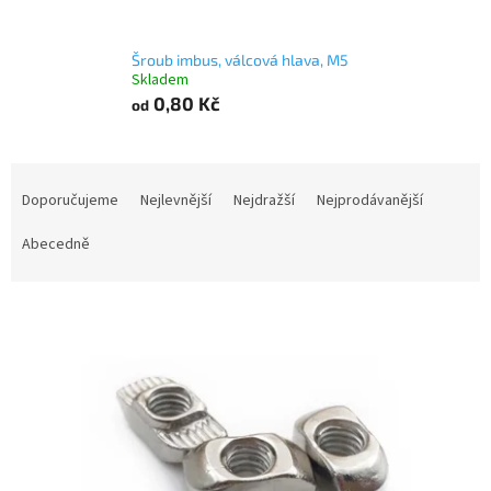
Šroub imbus, válcová hlava, M5
Skladem
0,80 Kč
od
Ř
a
Doporučujeme
Nejlevnější
Nejdražší
Nejprodávanější
z
e
Abecedně
n
í
V
p
ý
r
p
o
i
d
s
u
p
k
r
t
o
ů