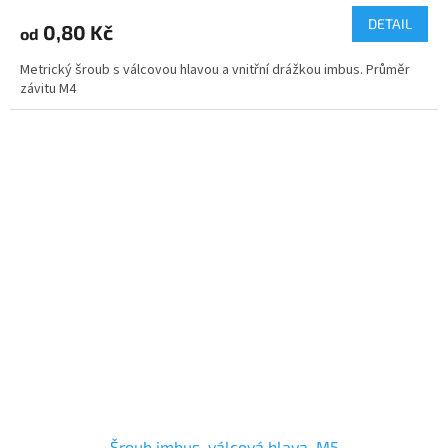
DETAIL
0,80 Kč
od
Metrický šroub s válcovou hlavou a vnitřní drážkou imbus. Průměr
závitu M4
Šroub imbus, válcová hlava, M5