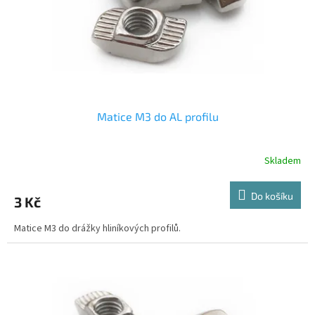
d
u
k
t
ů
Matice M3 do AL profilu
Skladem
Do košíku
3 Kč
Matice M3 do drážky hliníkových profilů.