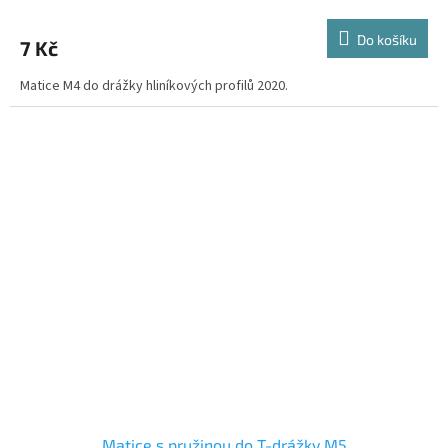
Do košíku
7 Kč
Matice M4 do drážky hliníkových profilů 2020.
Matice s pružinou do T-drážky M5