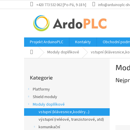
Přejít
+420 773 532 062 [Po-Pá, 9-18 h]
info@arduinoplc-sh
na
obsah
Projekt ArduinoPLC
Kontakty
Obchodní podm
Domů
Moduly doplňkové
vstupní (klávesnice,kod
P
Mod
o
Přeskočit
s
Kategorie
kategorie
Nejpr
t
r
Platformy
a
Shield moduly
n
Moduly doplňkové
n
í
vstupní (klávesnice,kodéry...)
p
výstupní (reléové, tranzistorové, atd)
a
komunikační
Ř