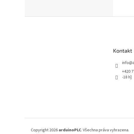
Z
á
p
a
t
Kontakt
í
info
@
+420 7
-18 h]
Copyright 2026
arduinoPLC
. Všechna práva vyhrazena.