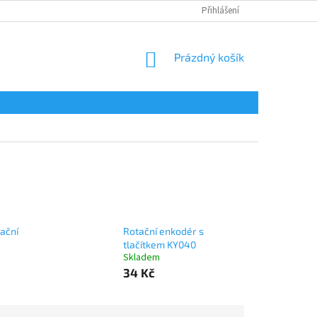
Přihlášení
NÁKUPNÍ
Prázdný košík
KOŠÍK
ační
Rotační enkodér s
tlačítkem KY040
Skladem
34 Kč