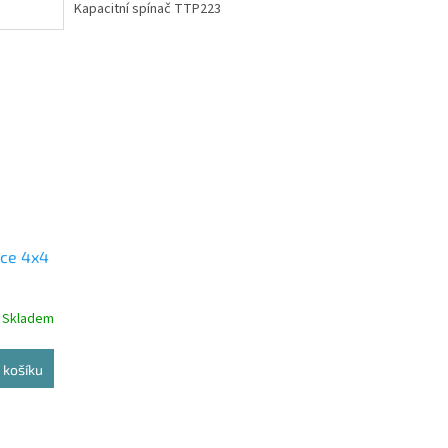
Kapacitní spínač TTP223
ice 4x4
Skladem
 košíku