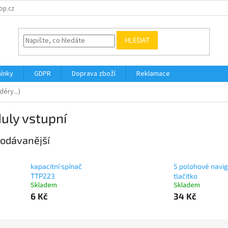
op.cz
HLEDAT
ínky
GDPR
Doprava zboží
Reklamace
éry...)
uly vstupní
odávanější
kapacitní spínač
5 polohové navig
TTP223
tlačítko
Skladem
Skladem
6 Kč
34 Kč