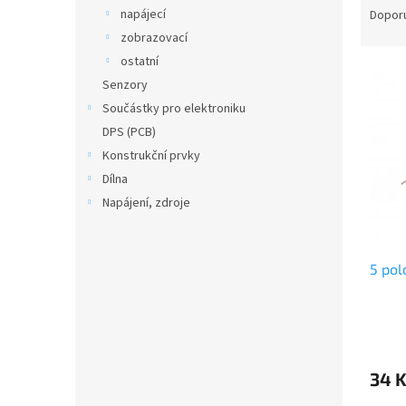
n
a
napájecí
Dopor
e
z
zobrazovací
l
e
ostatní
V
n
Senzory
ý
í
Součástky pro elektroniku
p
p
i
r
DPS (PCB)
s
o
Konstrukční prvky
p
d
Dílna
r
u
Napájení, zdroje
o
k
d
t
u
ů
5 pol
k
t
ů
34 