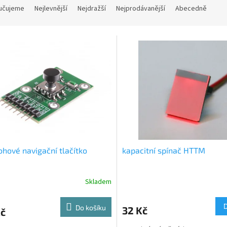
učujeme
Nejlevnější
Nejdražší
Nejprodávanější
Abecedně
ohové navigační tlačítko
kapacitní spínač HTTM
Skladem
Do košíku
32 Kč
Kč