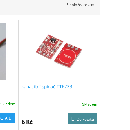
5
položek celkem
kapacitní spínač TTP223
Skladem
Skladem
DETAIL
Do košíku
6 Kč