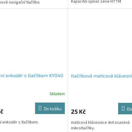
Kapacitní spínač série HTTM
hové navigační tlačítko.
ní enkodér s tlačítkem KY040
tlačítková maticová klávesn
Skladem
Do košíku
Do
Kč
25 Kč
í enkodér s tlačítkem.
maticová klávesnice 4x4 osazená
mikrotlačítky.