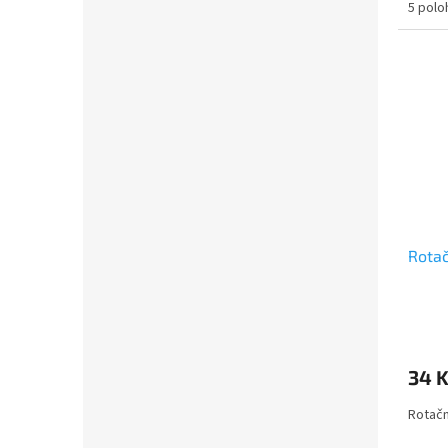
5 polo
Rotač
34 
Rotačn