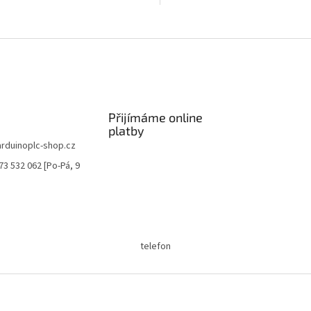
O
v
l
á
d
a
c
í
Přijímáme online
p
platby
r
arduinoplc-shop.cz
v
73 532 062 [Po-Pá, 9
k
y
v
ý
p
i
telefon
s
u