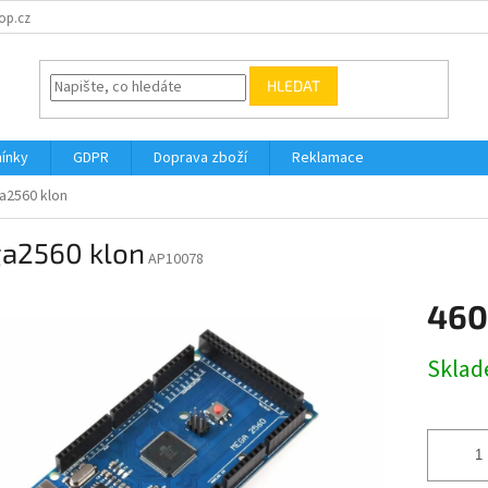
op.cz
HLEDAT
ínky
GDPR
Doprava zboží
Reklamace
a2560 klon
a2560 klon
AP10078
460
Měrná
Skla
cena: