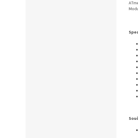
ATme
Modu
Spec
Souč