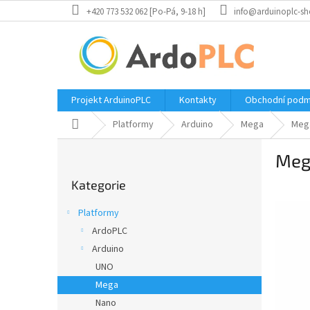
Přejít
+420 773 532 062 [Po-Pá, 9-18 h]
info@arduinoplc-sh
na
obsah
Projekt ArduinoPLC
Kontakty
Obchodní podm
Domů
Platformy
Arduino
Mega
Meg
P
Meg
o
Přeskočit
s
Kategorie
kategorie
t
r
Platformy
a
ArdoPLC
n
Arduino
n
í
UNO
p
Mega
a
Nano