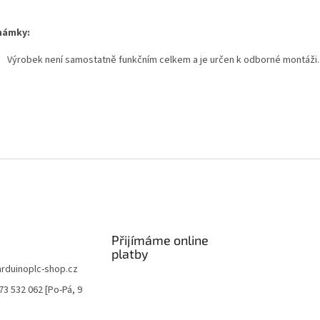
námky:
Výrobek není samostatně funkčním celkem a je určen k odborné montáži
Přijímáme online
platby
arduinoplc-shop.cz
73 532 062 [Po-Pá, 9