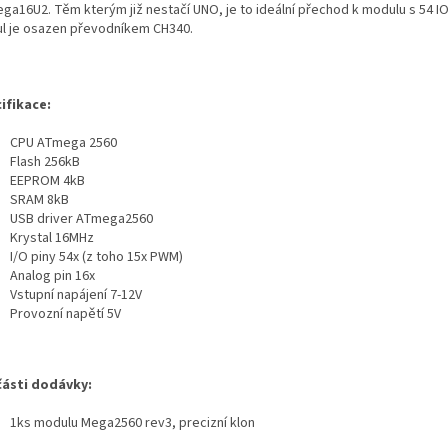
ga16U2. Těm kterým již nestačí UNO, je to ideální přechod k modulu s 54 IO
l je osazen převodníkem CH340.
ifikace:
CPU ATmega 2560
Flash 256kB
EEPROM 4kB
SRAM 8kB
USB driver ATmega2560
Krystal 16MHz
I/O piny 54x (z toho 15x PWM)
Analog pin 16x
Vstupní napájení 7-12V
Provozní napětí 5V
ásti dodávky:
1ks modulu Mega2560 rev3, precizní klon