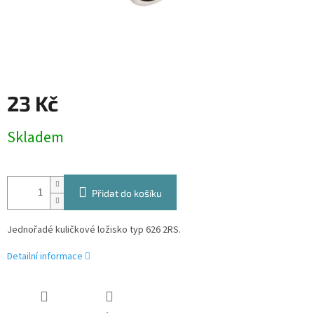
23 Kč
Měrná
Skladem
cena:
Přidat do košíku
Jednořadé kuličkové ložisko typ 626 2RS.
Detailní informace