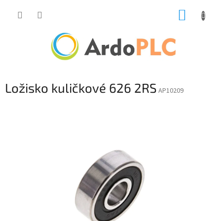
Přejít
NÁKUP
na
obsah
KOŠÍK
Ložisko kuličkové 626 2RS
AP10209