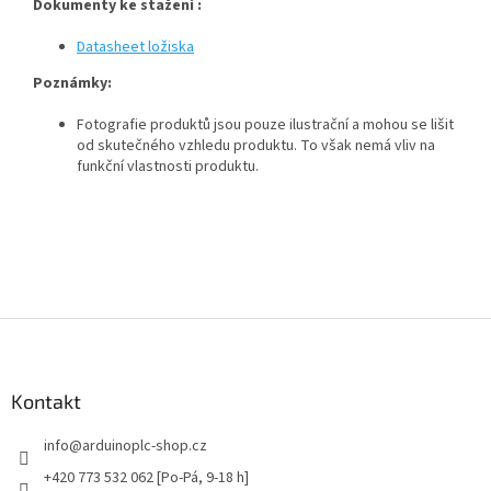
Dokumenty ke stažení :
Datasheet ložiska
Poznámky:
Fotografie produktů jsou pouze ilustrační a mohou se lišit
od skutečného vzhledu produktu. To však nemá vliv na
funkční vlastnosti produktu.
Z
á
p
a
Kontakt
t
info
@
arduinoplc-shop.cz
í
+420 773 532 062 [Po-Pá, 9-18 h]