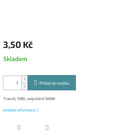
3,50 Kč
Měrná
Skladem
cena:
Přidat do košíku
Transil, SMD, unipolární 600W
Detailní informace