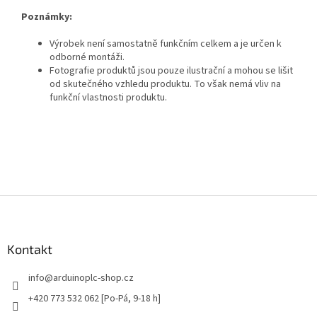
Poznámky:
Výrobek není samostatně funkčním celkem a je určen k
odborné montáži.
Fotografie produktů jsou pouze ilustrační a mohou se lišit
od skutečného vzhledu produktu. To však nemá vliv na
funkční vlastnosti produktu.
Z
á
p
a
Kontakt
t
info
@
arduinoplc-shop.cz
í
+420 773 532 062 [Po-Pá, 9-18 h]