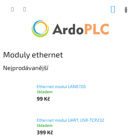
Přejít
NÁKUP
na
obsah
KOŠÍK
Moduly ethernet
Nejprodávanější
Ethernet modul LAN8720
Skladem
99 Kč
Ethernet modul UART, USR-TCP232
Skladem
399 Kč