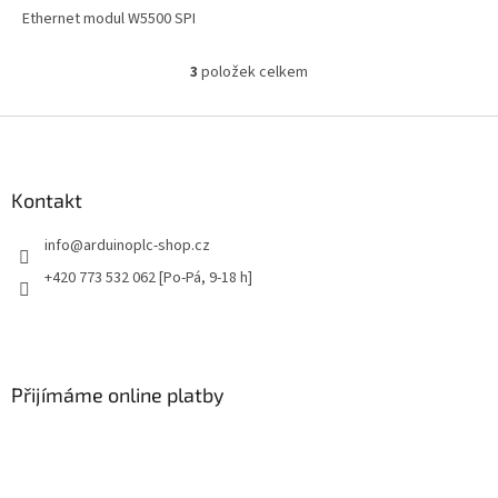
Ethernet modul W5500 SPI
3
položek celkem
O
v
l
Z
á
á
d
p
a
a
Kontakt
c
t
í
info
@
arduinoplc-shop.cz
í
p
r
+420 773 532 062 [Po-Pá, 9-18 h]
v
k
y
v
ý
Přijímáme online platby
p
i
s
u