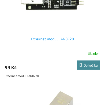
d
u
k
t
ů
Ethernet modul LAN8720
Skladem
Do košíku
99 Kč
Ethernet modul LAN8720