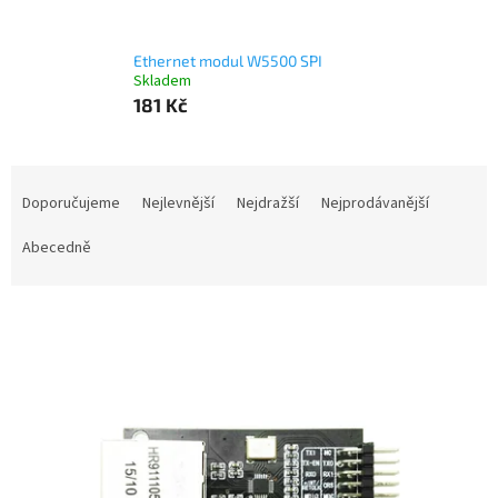
Ethernet modul W5500 SPI
Skladem
181 Kč
Ř
a
Doporučujeme
Nejlevnější
Nejdražší
Nejprodávanější
z
e
Abecedně
n
í
V
p
ý
r
p
o
i
d
s
u
p
k
r
t
o
ů