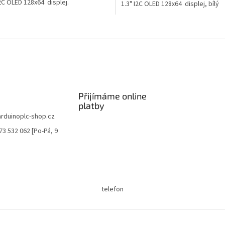
I2C OLED 128x64 displej.
1.3" I2C OLED 128x64 displej, bílý
O
v
l
á
d
a
c
í
Přijímáme online
p
platby
r
arduinoplc-shop.cz
v
73 532 062 [Po-Pá, 9
k
y
v
ý
p
i
telefon
s
u