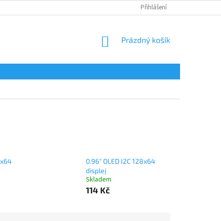
Přihlášení
NÁKUPNÍ
Prázdný košík
KOŠÍK
8x64
0.96" OLED I2C 128x64
displej
Skladem
114 Kč