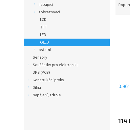
n
a
napájecí
Dopor
e
z
zobrazovací
l
e
LCD
V
n
TFT
ý
í
LED
p
p
i
r
OLED
s
o
ostatní
p
d
Senzory
r
u
Součástky pro elektroniku
o
k
DPS (PCB)
d
t
Konstrukční prvky
u
ů
0.96"
k
Dílna
t
Napájení, zdroje
ů
114 