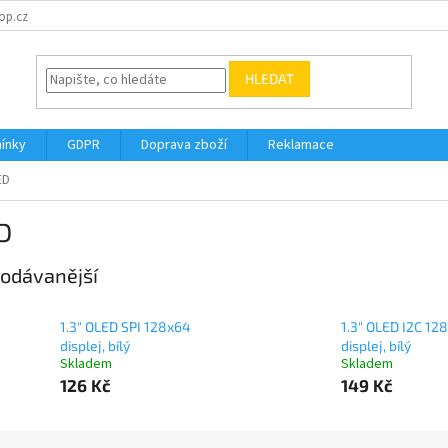
op.cz
HLEDAT
ínky
GDPR
Doprava zboží
Reklamace
ED
D
odávanější
1.3" OLED SPI 128x64
1.3" OLED I2C 12
displej, bílý
displej, bílý
Skladem
Skladem
126 Kč
149 Kč