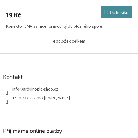
Do košíku
19 Kč
Konektor SMA samice, pravoúhlý do plošného spoje.
4
položek celkem
O
v
l
Z
á
á
d
p
a
a
Kontakt
c
t
í
info
@
arduinoplc-shop.cz
í
p
r
+420 773 532 062 [Po-Pá, 9-18 h]
v
k
y
v
ý
Přijímáme online platby
p
i