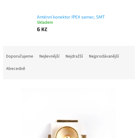
Anténní konektor IPEX samec, SMT
Skladem
6 Kč
Ř
a
Doporučujeme
Nejlevnější
Nejdražší
Nejprodávanější
z
e
Abecedně
n
í
V
p
ý
r
p
o
i
d
s
u
p
k
r
t
o
ů