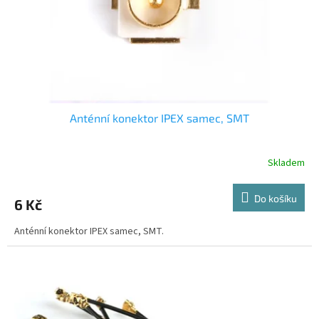
d
u
k
t
ů
Anténní konektor IPEX samec, SMT
Skladem
Do košíku
6 Kč
Anténní konektor IPEX samec, SMT.