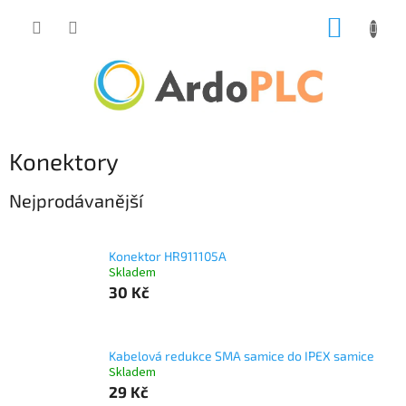
Přejít
NÁKUP
na
obsah
KOŠÍK
Konektory
Nejprodávanější
Konektor HR911105A
Skladem
30 Kč
Kabelová redukce SMA samice do IPEX samice
Skladem
29 Kč